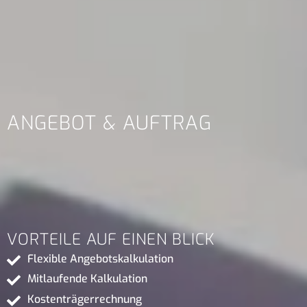
ANGEBOT & AUFTRAG
VORTEILE AUF EINEN BLICK
Flexible Angebotskalkulation
Mitlaufende Kalkulation
Kostenträgerrechnung