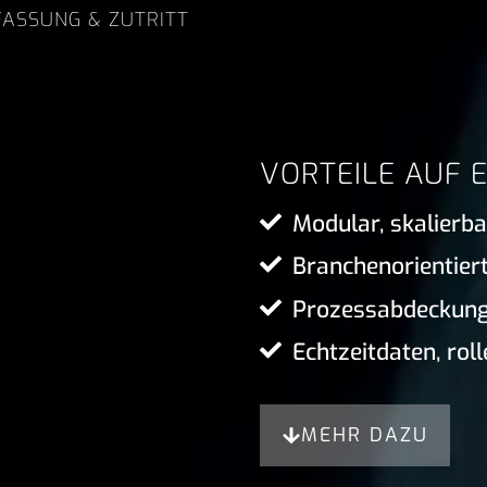
FASSUNG & ZUTRITT
VORTEILE AUF E
Modular, skalierb
Branchenorientier
Prozessabdeckung
Echtzeitdaten, rol
MEHR DAZU