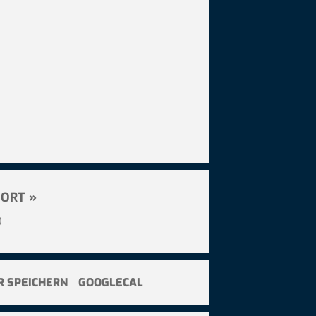
ORT »
)
R SPEICHERN
GOOGLECAL