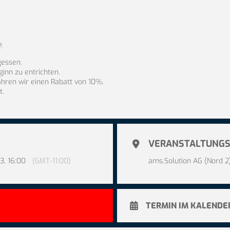
.
gessen.
inn zu entrichten.
ähren wir einen Rabatt von 10%.
t.
VERANSTALTUNGS
3, 16:00
(GMT-11:00)
ams.Solution AG (Nord 2
TERMIN IM KALENDE