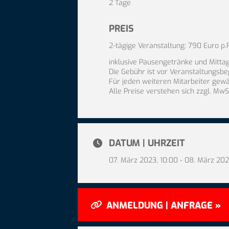
2 Tage
PREIS
2-tägige Veranstaltung: 790 Euro p.P
inklusive Pausengetränke und Mitta
Die Gebühr ist vor Veranstaltungsbeg
Für jeden weiteren Mitarbeiter gew
Alle Preise verstehen sich zzgl. MwS
DATUM | UHRZEIT
07. März 2023, 10:00 - 08. März 202
ANMELDUNG | ANFRAGE »