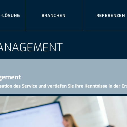
P-LÖSUNG
BRANCHEN
REFERENZEN
ANAGEMENT
gement
sation des Service und vertiefen Sie Ihre Kenntnisse in der E