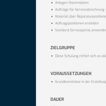
Anlegen Stammdaten
Aufträge für Serviceabrechnung 
Material über Reparaturposition
Auftragspositionen erstellen
Standard Serviceportal anwende
ZIELGRUPPE
Diese Schulung richtet sich an alle
VORAUSSETZUNGEN
Grundkenntnisse in der Erstellun
DAUER