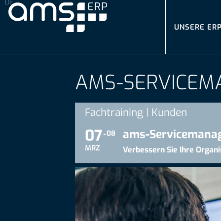
UNSERE ER
AMS-SERVICEM
Fachtraining | Kunden
07
ams-Servicemana
08
MRZ
Verbessern Sie Ihre Organi