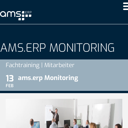
AMS.ERP MONITORING
Fachtraining | Mitarbeiter
13
ams.erp Monitoring
FEB