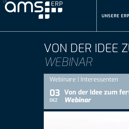
UNSERE ER
VON DER IDEE 
WEBINAR
Webinare | Interessenten
03
Von der Idee zum fe
Webinar
DEZ