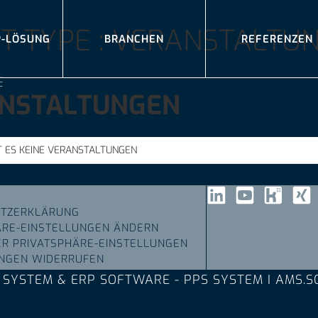
T TYPE : VERANSTALTU
P-LÖSUNG
BRANCHEN
REFERENZEN
E
NSTALTUNGEN
BT ES KEINE VERANSTALTUNGEN
TZERKLÄRUNG
ÄRE-EINSTELLUNGEN ÄNDERN
ER PRIVATSPHÄRE-EINSTELLUNGEN
UNGEN WIDERRUFEN
 SYSTEM & ERP SOFTWARE - PPS SYSTEM I AMS.S