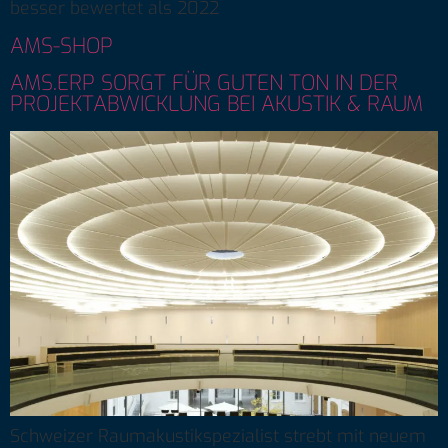
besser bewertet als 2022
AMS-SHOP
AMS.ERP SORGT FÜR GUTEN TON IN DER
PROJEKTABWICKLUNG BEI AKUSTIK & RAUM
Schweizer Raumakustikspezialist strebt mit neuem