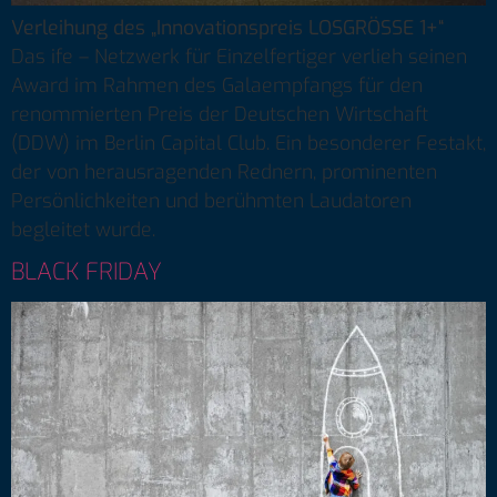
Verleihung des „Innovationspreis LOSGRÖSSE 1+“
Das ife – Netzwerk für Einzelfertiger verlieh seinen
Award im Rahmen des Galaempfangs für den
renommierten Preis der Deutschen Wirtschaft
(DDW) im Berlin Capital Club. Ein besonderer Festakt,
der von herausragenden Rednern, prominenten
Persönlichkeiten und berühmten Laudatoren
begleitet wurde.
BLACK FRIDAY