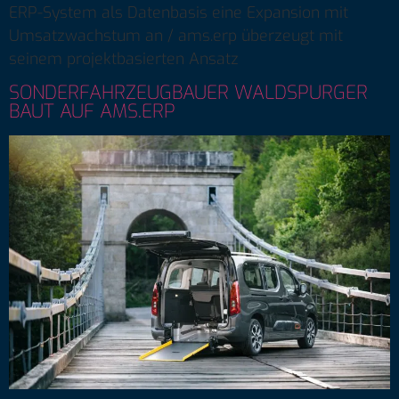
ERP-System als Datenbasis eine Expansion mit
Umsatzwachstum an / ams.erp überzeugt mit
seinem projektbasierten Ansatz
SONDERFAHRZEUGBAUER WALDSPURGER
BAUT AUF AMS.ERP