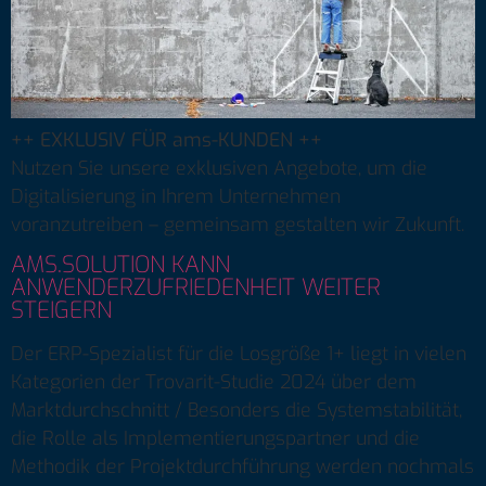
++ EXKLUSIV FÜR ams-KUNDEN ++
Nutzen Sie unsere exklusiven Angebote, um die
Digitalisierung in Ihrem Unternehmen
voranzutreiben – gemeinsam gestalten wir Zukunft.
AMS.SOLUTION KANN
ANWENDERZUFRIEDENHEIT WEITER
STEIGERN
Der ERP-Spezialist für die Losgröße 1+ liegt in vielen
Kategorien der Trovarit-Studie 2024 über dem
Marktdurchschnitt / Besonders die Systemstabilität,
die Rolle als Implementierungspartner und die
Methodik der Projektdurchführung werden nochmals