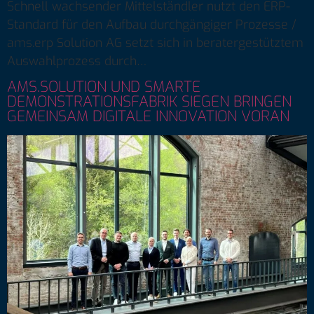
Schnell wachsender Mittelständler nutzt den ERP-
Standard für den Aufbau durchgängiger Prozesse /
ams.erp Solution AG setzt sich in beratergestütztem
Auswahlprozess durch…
AMS.SOLUTION UND SMARTE
DEMONSTRATIONSFABRIK SIEGEN BRINGEN
GEMEINSAM DIGITALE INNOVATION VORAN