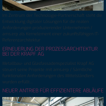
Im Zentrum der Technologie-Partnerschaft steht die
Entwicklung digitaler Lösungen für die realen
Anforderungen produzierender Unternehmen /
ams.erp als Kernelement einer zukunftsfähigen IT-
Referenzarchitektur
ERNEUERUNG DER PROZESSARCHITEKTUR
BEI DER KRAPF AG
Metallbau- und Glasfassadenspezialist Krapf AG
steuert seine Projekte mit ams.erp / Sämtliche
funktionalen Anforderungen des Mittelständlers
wurden erfüllt…
NEUER ANTRIEB FÜR EFFIZIENTERE ABLÄUFE