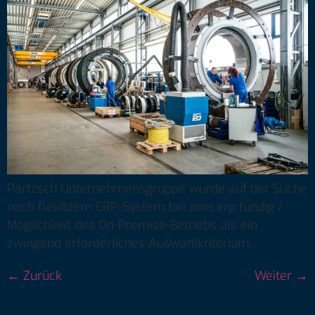
Partzsch Unternehmensgruppe wurde auf der Suche
nach flexiblem ERP-System bei ams.erp fündig /
Möglichkeit des On-Premise-Betriebs als ein
zwingend erforderliches Auswahlkriterium…
←
Zurück
Weiter
→