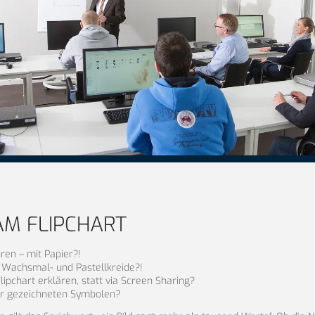
AM FLIPCHART
ren – mit Papier?!
 Wachsmal- und Pastellkreide?!
ipchart erklären, statt via Screen Sharing?
aar gezeichneten Symbolen?