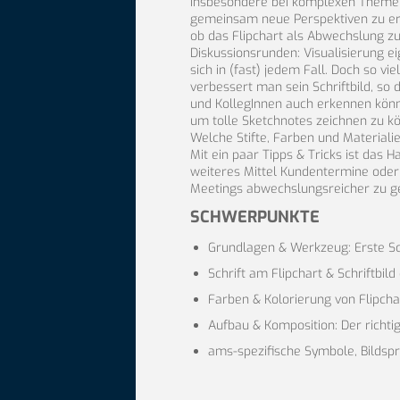
Insbesondere bei komplexen Themen g
gemeinsam neue Perspektiven zu er
ob das Flipchart als Abwechslung zu
Diskussionsrunden: Visualisierung ei
sich in (fast) jedem Fall. Doch so v
verbessert man sein Schriftbild, so
und KollegInnen auch erkennen könn
um tolle Sketchnotes zeichnen zu k
Welche Stifte, Farben und Materiali
Mit ein paar Tipps & Tricks ist das
weiteres Mittel Kundentermine oder
Meetings abwechslungsreicher zu ge
SCHWERPUNKTE
Grundlagen & Werkzeug: Erste Sc
Schrift am Flipchart & Schriftbild
Farben & Kolorierung von Flipchar
Aufbau & Komposition: Der richti
ams-spezifische Symbole, Bildspr