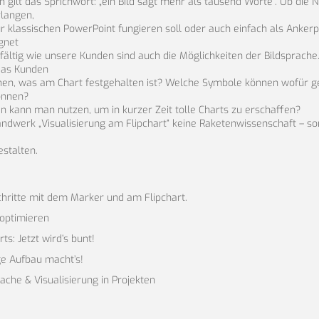
ilt das Sprichwort: „ein Bild sagt mehr als tausend Worte“. Ob die Nu
langen,
r klassischen PowerPoint fungieren soll oder auch einfach als Ankerp
gnet
ielfältig wie unsere Kunden sind auch die Möglichkeiten der Bildsprach
 das Kunden
en, was am Chart festgehalten ist? Welche Symbole können wofür ge
önnen?
en kann man nutzen, um in kurzer Zeit tolle Charts zu erschaffen?
 Handwerk „Visualisierung am Flipchart“ keine Raketenwissenschaft – s
stalten.
hritte mit dem Marker und am Flipchart.
 optimieren
ts: Jetzt wird’s bunt!
ge Aufbau macht’s!
ache & Visualisierung in Projekten