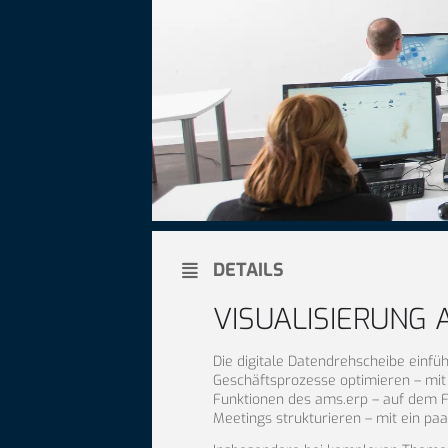
DETAILS
VISUALISIERUNG 
Die digitale Datendrehscheibe einfüh
Geschäftsprozesse optimieren – mit
Funktionen des ams.erp – auf dem Fl
Meetings strukturieren – mit ein p