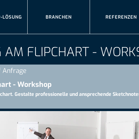
P-LÖSUNG
BRANCHEN
REFERENZEN
G AM FLIPCHART - WOR
f Anfrage
hart - Workshop
pchart. Gestalte professionelle und ansprechende Sketchnotes