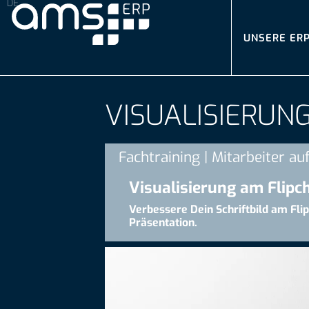
UNSERE ER
VISUALISIERUN
Fachtraining | Mitarbeiter au
Visualisierung am Flipc
Verbessere Dein Schriftbild am Fli
Präsentation.