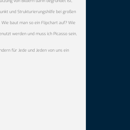
tzung von Bildern darin begründet ist,
unkt und Strukturierungshilfe bei großen
e. Wie baut man so ein Flipchart auf? Wie
nutzt werden und muss ich Picasso sein,
ondern für Jede und Jeden von uns ein