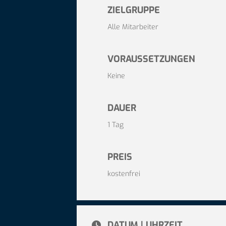
ZIELGRUPPE
Alle Mitarbeiter
VORAUSSETZUNGEN
Keine
DAUER
1 Tag
PREIS
kostenfrei
DATUM | UHRZEIT