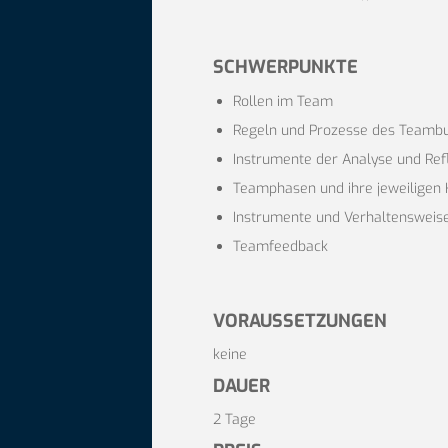
SCHWERPUNKTE
Rollen im Team
Regeln und Prozesse des Teambu
Instrumente der Analyse und Ref
Teamphasen und ihre jeweiligen
Instrumente und Verhaltensweise
Teamfeedback
VORAUSSETZUNGEN
keine
DAUER
2 Tage