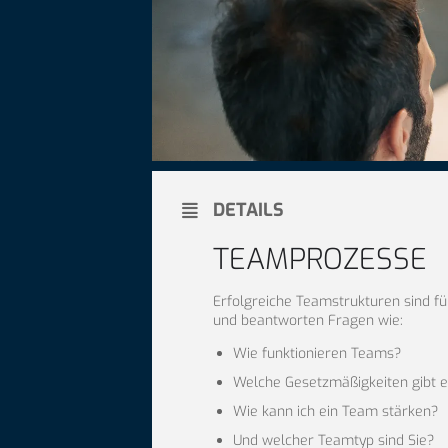
DETAILS
TEAMPROZESSE
Erfolgreiche Teamstrukturen sind f
und beantworten Fragen wie:
Wie funktionieren Teams?
Welche Gesetzmäßigkeiten gibt 
Wie kann ich ein Team stärken?
Und welcher Teamtyp sind Sie?