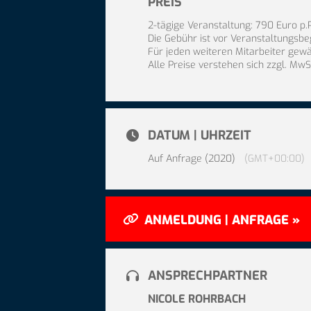
PREIS
2-tägige Veranstaltung: 790 Euro p.
Die Gebühr ist vor Veranstaltungsbeg
Für jeden weiteren Mitarbeiter gew
Alle Preise verstehen sich zzgl. MwS
DATUM | UHRZEIT
Auf Anfrage (2020)
(GMT+00:00)
ANMELDUNG | ANFRAGE »
ANSPRECHPARTNER
NICOLE ROHRBACH