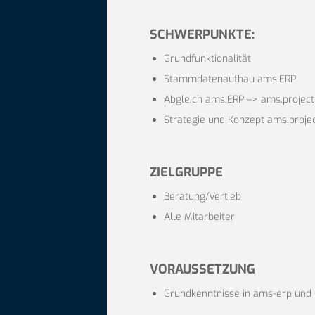
SCHWERPUNKTE:
Grundfunktionalität
Stammdatenaufbau ams.ERP
Abgleich ams.ERP –> ams.project
Strategie und Konzept ams.proje
ZIELGRUPPE
Beratung/Vertieb
Alle Mitarbeiter
VORAUSSETZUNG
Grundkenntnisse in ams-erp und