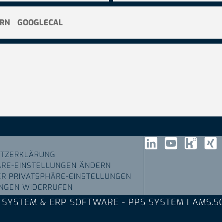
ERN
GOOGLECAL
TZERKLÄRUNG
ÄRE-EINSTELLUNGEN ÄNDERN
ER PRIVATSPHÄRE-EINSTELLUNGEN
UNGEN WIDERRUFEN
 SYSTEM & ERP SOFTWARE - PPS SYSTEM I AMS.S