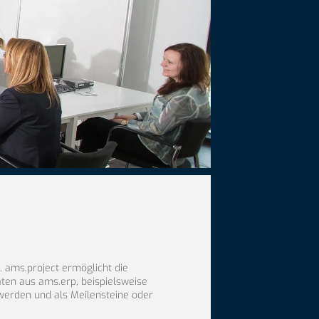
 ams.project ermöglicht die
ten aus ams.erp, beispielsweise
 werden und als Meilensteine oder