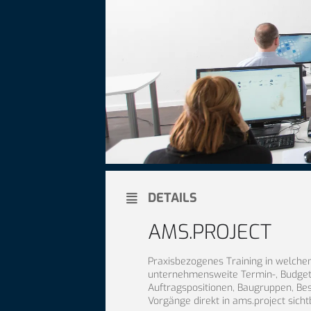
DETAILS
AMS.PROJECT
Praxisbezogenes Training in welche
unternehmensweite Termin-, Budget-
Auftragspositionen, Baugruppen, Bes
Vorgänge direkt in ams.project sicht