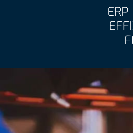
ERP 
EFF
F