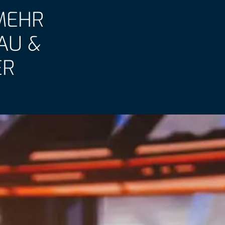
 MEHR
AU &
ER