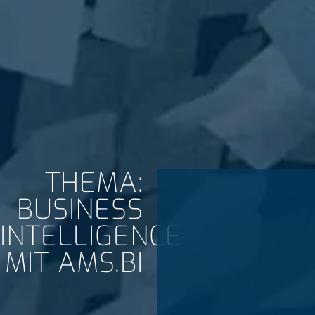
THEMA:
BUSINESS
INTELLIGENCE
MIT AMS.BI