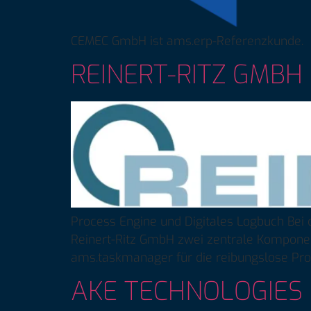
CEMEC GmbH ist ams.erp-Referenzkunde.
REINERT-RITZ GMBH
Process Engine und Digitales Logbuch Bei
Reinert-Ritz GmbH zwei zentrale Komponent
ams.taskmanager für die reibungslose Pro
AKE TECHNOLOGIES