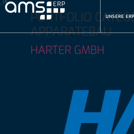
encodedScript:
PORTFOLIO CATEG
UNSERE ER
APPARATEBAU
HARTER GMBH