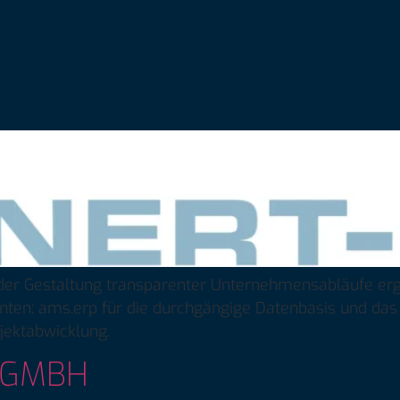
 der Gestaltung transparenter Unternehmensabläufe erg
en: ams.erp für die durchgängige Datenbasis und das n
jektabwicklung.
 GMBH