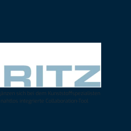
änzen sich bei dem Kunststoffspezialisten
ahtlos integrierte Collaboration-Tool