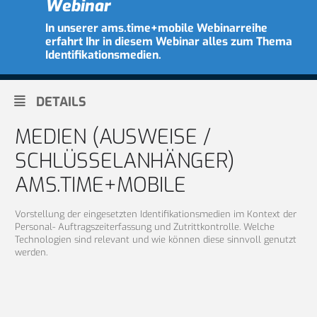
Webinar
In unserer ams.time+mobile Webinarreihe
erfahrt Ihr in diesem Webinar alles zum Thema
Identifikationsmedien.
DETAILS
MEDIEN (AUSWEISE /
SCHLÜSSELANHÄNGER)
AMS.TIME+MOBILE
Vorstellung der eingesetzten Identifikationsmedien im Kontext der
Personal- Auftragszeiterfassung und Zutrittkontrolle. Welche
Technologien sind relevant und wie können diese sinnvoll genutzt
werden.