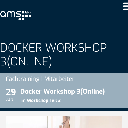
DOCKER WORKSHOP
3(ONLINE)
Fachtraining | Mitarbeiter
29
Docker Workshop 3(Online)
JUN
Im Workshop Teil 3