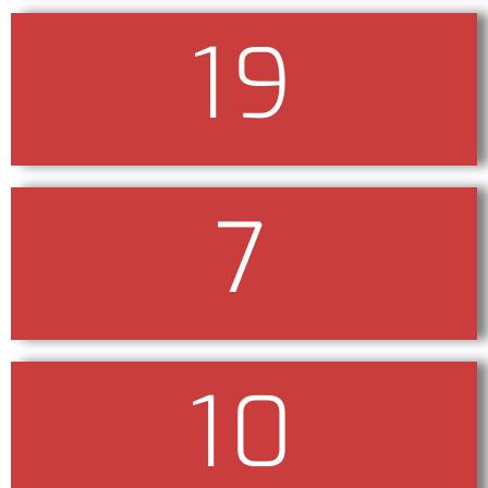
19
💚
7
🧚
10
🛷