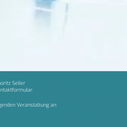
ritz Seiler
ntaktformular.
lgenden Veranstaltung an: